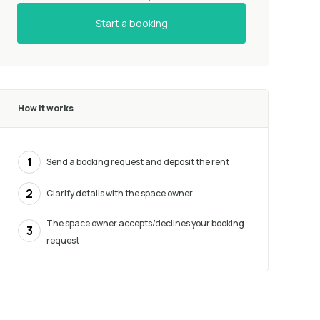
Start a booking
How it works
1
Send a booking request and deposit the rent
2
Clarify details with the space owner
The space owner accepts/declines your booking
3
request