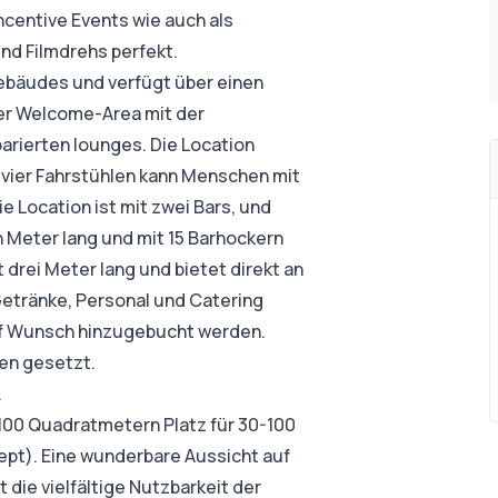
ncentive Events wie auch als
nd Filmdrehs perfekt.
Gebäudes und verfügt über einen
er Welcome-Area mit der
arierten lounges. Die Location
on vier Fahrstühlen kann Menschen mit
 Location ist mit zwei Bars, und
 Meter lang und mit 15 Barhockern
 drei Meter lang und bietet direkt an
Getränke, Personal und Catering
f Wunsch hinzugebucht werden.
zen gesetzt.
.
100 Quadratmetern Platz für 30-100
pt). Eine wunderbare Aussicht auf
die vielfältige Nutzbarkeit der