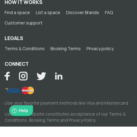
HOW IT WORKS
Find a space
List a space
Discover Brands
FAQ
Customer support
LEGALS
Terms & Conditions
Booking Terms
Privacy policy
CONNECT
Use your favorite payment methods like Visa and Mastercard
Use of this website constitutes acceptance of our
Terms &
Conditions
,
Booking Terms
and
Privacy Policy
.
© Copyright by Spacewise Ltd. 2026