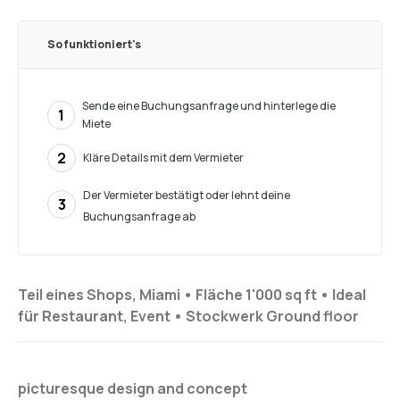
So funktioniert's
Sende eine Buchungsanfrage und hinterlege die
1
Miete
2
Kläre Details mit dem Vermieter
Der Vermieter bestätigt oder lehnt deine
3
Buchungsanfrage ab
Teil eines Shops, Miami •
Fläche 1'000 sq ft
•
Ideal
für
Restaurant, Event
•
Stockwerk
Ground floor
picturesque design and concept