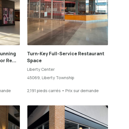
tunning
Turn-Key Full-Service Restaurant
or Re...
Space
Liberty Center
45069, Liberty Township
emande
2,191 pieds carrés • Prix sur demande