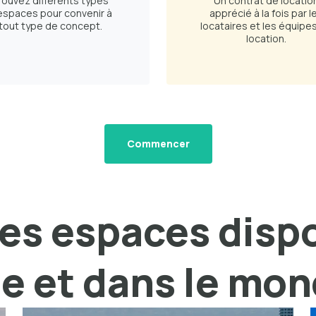
rouvez différents types
Un contrat de locatio
espaces pour convenir à
apprécié à la fois par l
tout type de concept.
locataires et les équipe
location.
Commencer
es espaces disp
le et dans le mo