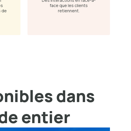
n
Des interactions en face-à-
es
face que les clients
s de
retiennent.
onibles dans
nde entier